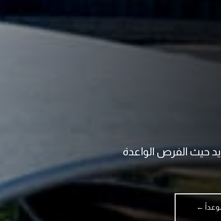
يد حيث الفرص الواعدة
وعداً ←